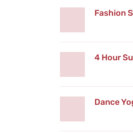
Fashion S
4 Hour Su
Dance Yog