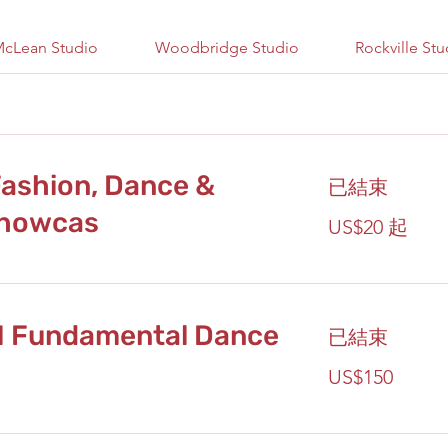
cLean Studio
Woodbridge Studio
Rockville Stu
ashion, Dance &
已結束
Showcas
20
US$20 起
美
元
起
M Fundamental Dance
已結束
150
US$150
美
元