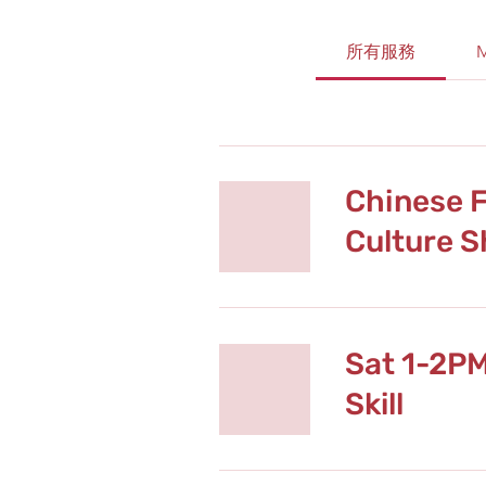
所有服務
M
Chinese F
Culture 
Sat 1-2P
Skill