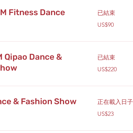
PM Fitness Dance
已結束
90
US$90
美
元
M Qipao Dance &
已結束
Show
220
US$220
美
元
nce & Fashion Show
正在載入日子...
23
US$23
美
元