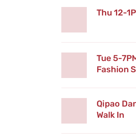
Thu 12-1
Tue 5-7P
Fashion 
Qipao Da
Walk In